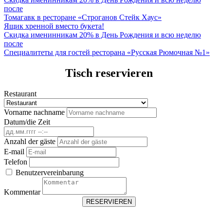
после
Томагавк в ресторане «Строганов Стейк Хаус»
Ящик хренной вместо букета!
Скидка именинникам 20% в День Рождения и всю неделю
после
Специалитеты для гостей ресторана «Русская Рюмочная №1»
Tisch reservieren
Restaurant
Vorname nachname
Datum/die Zeit
Anzahl der gäste
E-mail
Telefon
Benutzervereinbarung
Kommentar
RESERVIEREN