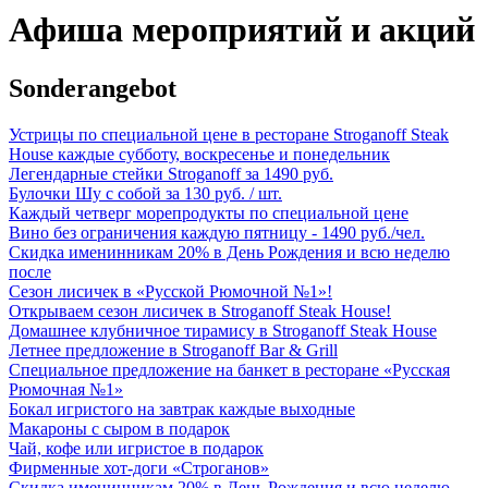
Афиша мероприятий и акций
Sonderangebot
Устрицы по специальной цене в ресторане Stroganoff Steak
House каждые субботу, воскресенье и понедельник
Легендарные стейки Stroganoff за 1490 руб.
Булочки Шу с собой за 130 руб. / шт.
Каждый четверг морепродукты по специальной цене
Вино без ограничения каждую пятницу - 1490 руб./чел.
Скидка именинникам 20% в День Рождения и всю неделю
после
Сезон лисичек в «Русской Рюмочной №1»!
Открываем сезон лисичек в Stroganoff Steak House!
Домашнее клубничное тирамису в Stroganoff Steak House
Летнее предложение в Stroganoff Bar & Grill
Специальное предложение на банкет в ресторане «Русская
Рюмочная №1»
Бокал игристого на завтрак каждые выходные
Макароны с сыром в подарок
Чай, кофе или игристое в подарок
Фирменные хот-доги «Строганов»
Скидка именинникам 20% в День Рождения и всю неделю