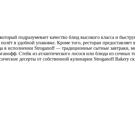
ing, который подразумевает качество блюд высокого класса и бы
й в полёт в удобной упаковке. Кроме того, ресторан предоставля
да в исполнении Stroganoff — традиционные сытные завтраки, м
анофф. Стейк из атлантического лосося или блюда из сочных ти
ческие десерты от собственной кулинарии Stroganoff Bakery ск