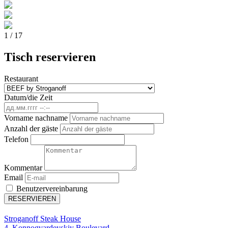
1
/ 17
Tisch reservieren
Restaurant
Datum/die Zeit
Vorname nachname
Anzahl der gäste
Telefon
Kommentar
Email
Benutzervereinbarung
RESERVIEREN
Stroganoff Steak House
4, Konnogvardeyskiy Boulevard