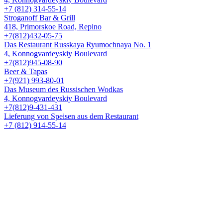
+7 (812) 314-55-14
Stroganoff Bar & Grill
418, Primorskoe Road, Repino
+7(812)432-05-75
Das Restaurant Russkaya Ryumochnaya No. 1
4, Konnogvardeyskiy Boulevard
+7(812)945-08-90
Beer & Tapas
+7(921) 993-80-01
Das Museum des Russischen Wodkas
4, Konnogvardeyskiy Boulevard
+7(812)9-431-431
Lieferung von Speisen aus dem Restaurant
+7 (812) 914-55-14