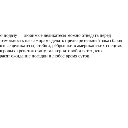
струю подачу — любимые деликатесы можно отведать перед
ет возможность пассажирам сделать предварительный заказ блюд
ясные деликатесы, стейки, рёбрышки в американских специях
гровых креветок станут альтернативой для тех, кто
расят ожидание посадки в любое время суток.