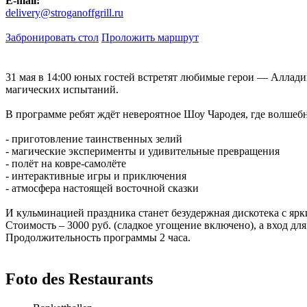
E-mail:
delivery@stroganoffgrill.ru
Забронировать стол
Проложить маршрут
31 мая в 14:00 юных гостей встретят любимые герои — Алладин
магических испытаний.
В программе ребят ждёт невероятное Шоу Чародея, где волшебн
- приготовление таинственных зелий
- магические эксперименты и удивительные превращения
- полёт на ковре-самолёте
- интерактивные игры и приключения
- атмосфера настоящей восточной сказки
И кульминацией праздника станет безудержная дискотека с ярк
Стоимость – 3000 руб. (сладкое угощение включено), а вход дл
Продолжительность программы 2 часа.
Foto des Restaurants