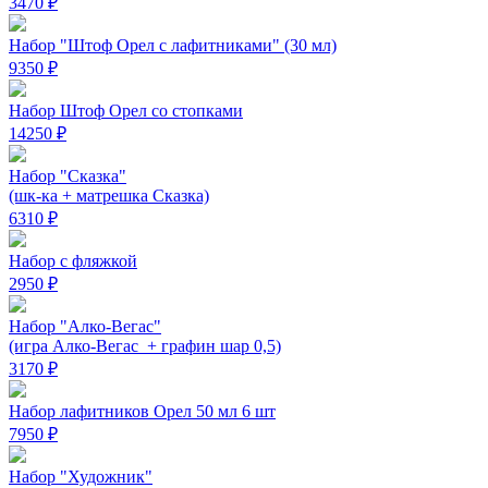
3470 ₽
Набор "Штоф Орел с лафитниками" (30 мл)
9350 ₽
Набор Штоф Орел со стопками
14250 ₽
Набор "Сказка"
(шк-ка + матрешка Сказка)
6310 ₽
Набор с фляжкой
2950 ₽
Набор "Алко-Вегас"
(игра Алко-Вегас + графин шар 0,5)
3170 ₽
Набор лафитников Орел 50 мл 6 шт
7950 ₽
Набор "Художник"