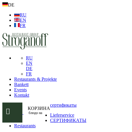
DE
RU
EN
FR
RU
EN
DE
FR
Restaurants & Projekte
Bankett
Events
Kontakt
сертификаты
КОРЗИНА
блюдо на
Lieferservice
СЕРТИФИКАТЫ
Restaurants