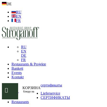
DE
RU
EN
FR
RU
EN
DE
FR
Restaurants & Projekte
Bankett
Events
Kontakt
сертификаты
КОРЗИНА
блюдо на
Lieferservice
СЕРТИФИКАТЫ
Restaurants