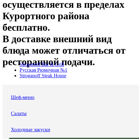
осуществляется в пределах
Курортного района
бесплатно.
В доставке внешний вид
блюда может отличаться от
ресторанной подачи.
Stroganoff Bar & Grill
Русская Рюмочная №1
Stroganoff Steak House
Шеф-меню
Салаты
Холодные закуски